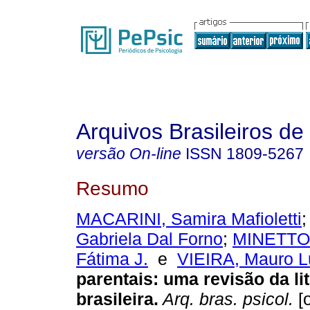
Arquivos Brasileiros de
versão On-line
ISSN
1809-5267
Resumo
MACARINI, Samira Mafioletti
Gabriela Dal Forno
;
MINETTO,
Fátima J.
e
VIEIRA, Mauro L
parentais
:
uma revisão da li
brasileira
.
Arq. bras. psicol.
[o