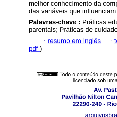
melhor conhecimento da compl
das variáveis que influenciam 
Palavras-chave :
Práticas edu
parentais; Práticas de cuidad
·
resumo em Inglês
·
pdf
)
Todo o conteúdo deste pe
licenciado sob um
Av. Pas
Pavilhão Nilton Ca
22290-240 - Rio 
arquivosbra