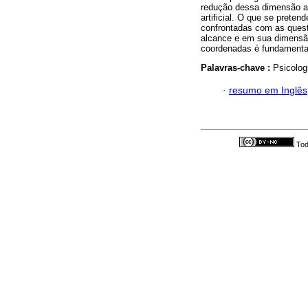
redução dessa dimensão ao 
artificial. O que se prete
confrontadas com as quest
alcance e em sua dimensão
coordenadas é fundamental
Palavras-chave :
Psicolog
·
resumo em Inglês
Tod