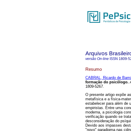
Arquivos Brasileir
versão On-line
ISSN
1809-5
Resumo
CABRAL, Ricardo de Barr
formação do psicólogo
.
A
1809-5267.
O presente artigo expõe a
metafísica e a física-mate
estabelecer para além de u
empiristas. Entre uma conc
moderna, a psicologia con
verificação quando se trat
desconsideração do psíqui
Devido aos impasses desta
"novo" paradigma nas ciênc