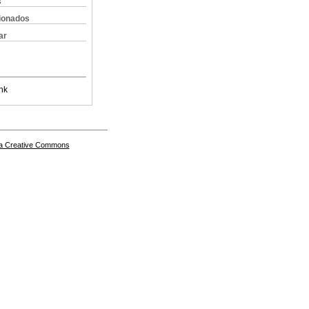
s
cionados
ar
nk
a Creative Commons