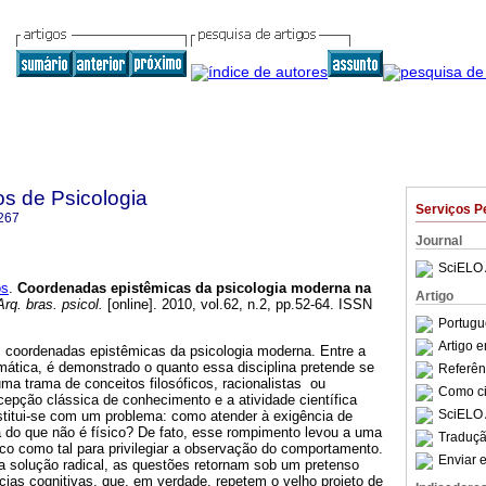
os de Psicologia
Serviços P
267
Journal
SciELO 
os
.
Coordenadas epistêmicas da psicologia moderna na
Artigo
rq. bras. psicol.
[online]. 2010, vol.62, n.2, pp.52-64. ISSN
Portugu
Artigo 
s coordenadas epistêmicas da psicologia moderna. Entre a
mática, é demonstrado o quanto essa disciplina pretende se
Referên
ma trama de conceitos filosóficos, racionalistas ou
Como cit
epção clássica de conhecimento e a atividade científica
SciELO 
stitui-se com um problema: como atender à exigência de
a do que não é físico? De fato, esse rompimento levou a uma
Traduçã
co como tal para privilegiar a observação do comportamento.
Enviar e
 solução radical, as questões retornam sob um pretenso
ias cognitivas, que, em verdade, repetem o velho projeto de