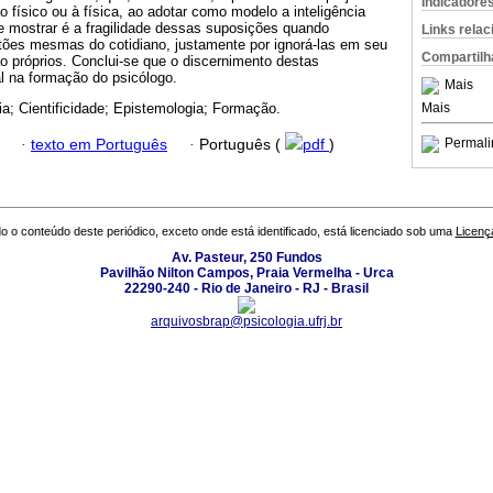
Indicadore
físico ou à física, ao adotar como modelo a inteligência
nde mostrar é a fragilidade dessas suposições quando
Links rela
ões mesmas do cotidiano, justamente por ignorá-las em seu
Compartilh
 próprios. Conclui-se que o discernimento destas
 na formação do psicólogo.
Mais
Mais
ia; Cientificidade; Epistemologia; Formação.
Permali
·
texto em Português
·
Português (
pdf
)
o o conteúdo deste periódico, exceto onde está identificado, está licenciado sob uma
Licenç
Av. Pasteur, 250 Fundos
Pavilhão Nilton Campos, Praia Vermelha - Urca
22290-240 - Rio de Janeiro - RJ - Brasil
arquivosbrap@psicologia.ufrj.br