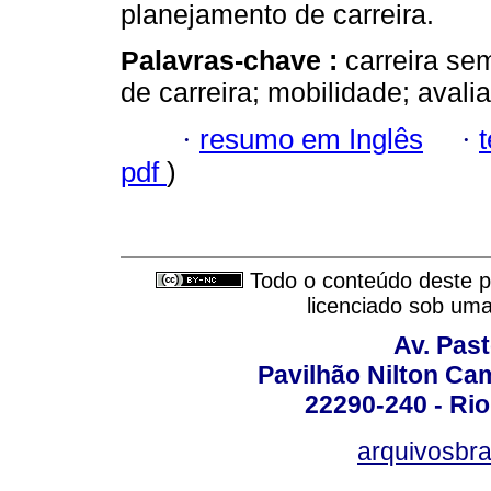
planejamento de carreira.
Palavras-chave :
carreira se
de carreira; mobilidade; avali
·
resumo em Inglês
·
pdf
)
Todo o conteúdo deste pe
licenciado sob um
Av. Pas
Pavilhão Nilton Ca
22290-240 - Rio 
arquivosbra