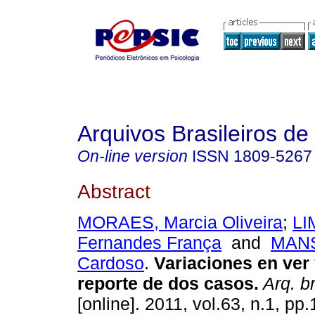
Arquivos Brasileiros de
On-line version
ISSN
1809-5267
Abstract
MORAES, Marcia Oliveira
;
LI
Fernandes França
and
MANS
Cardoso
.
Variaciones en ver 
reporte de dos casos
.
Arq. br
[online]. 2011, vol.63, n.1, p