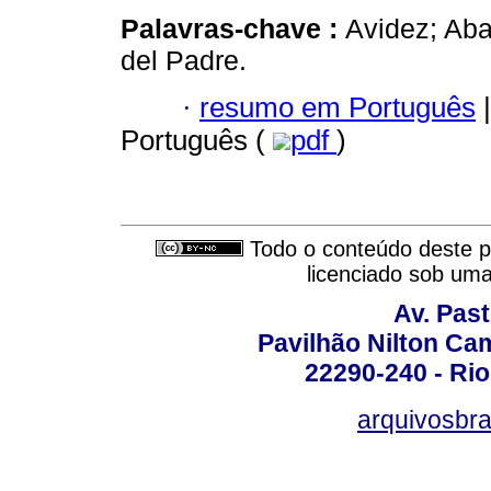
Palavras-chave :
Avidez; Ab
del Padre.
·
resumo em Português
|
Português (
pdf
)
Todo o conteúdo deste pe
licenciado sob um
Av. Pas
Pavilhão Nilton Ca
22290-240 - Rio 
arquivosbra