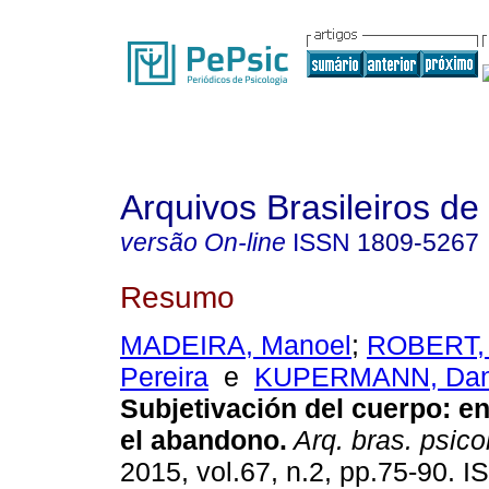
Arquivos Brasileiros de
versão On-line
ISSN
1809-5267
Resumo
MADEIRA, Manoel
;
ROBERT, P
Pereira
e
KUPERMANN, Dan
Subjetivación del cuerpo
:
en
el abandono
.
Arq. bras. psicol
2015, vol.67, n.2, pp.75-90. 