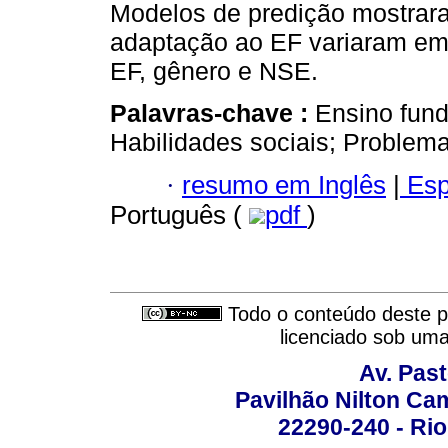
Modelos de predição mostrara
adaptação ao EF variaram em
EF, gênero e NSE.
Palavras-chave :
Ensino fun
Habilidades sociais; Problem
·
resumo em Inglês
|
Esp
Português (
pdf
)
Todo o conteúdo deste pe
licenciado sob um
Av. Pas
Pavilhão Nilton Ca
22290-240 - Rio 