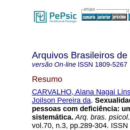
Arquivos Brasileiros de
versão On-line
ISSN
1809-5267
Resumo
CARVALHO, Alana Nagai Lins
Joilson Pereira da
.
Sexualida
pessoas com deficiência
:
um
sistemática
.
Arq. bras. psicol.
vol.70, n.3, pp.289-304. ISSN