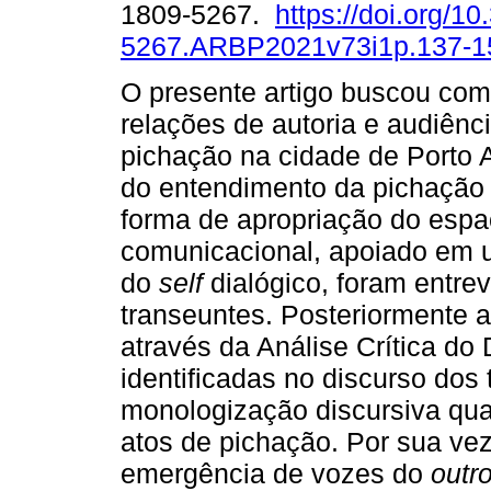
1809-5267.
https://doi.org/1
5267.ARBP2021v73i1p.137-1
O presente artigo buscou co
relações de autoria e audiênc
pichação na cidade de Porto A
do entendimento da pichaçã
forma de apropriação do espa
comunicacional, apoiado em u
do
self
dialógico, foram entrev
transeuntes. Posteriormente a
através da Análise Crítica do
identificadas no discurso dos
monologização discursiva quan
atos de pichação. Por sua ve
emergência de vozes do
outr