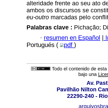
alteridade frente ao seu ato 
ambos os discursos se consti
eu-outro
marcadas pelo confli
Palabras clave :
Pichação; D
·
resumen en Español
|
I
Portugués (
pdf
)
Todo el contenido de esta 
bajo una
Lice
Av. Pas
Pavilhão Nilton Ca
22290-240 - Rio 
arquivosbra