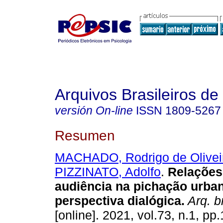
Arquivos Brasileiros de
versión On-line
ISSN
1809-5267
Resumen
MACHADO, Rodrigo de Olivei
PIZZINATO, Adolfo
.
Relações 
audiência na pichação urba
perspectiva dialógica
.
Arq. br
[online]. 2021, vol.73, n.1, p