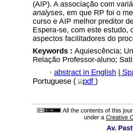
(AIP). A associação com variá
analyses
, em que RP foi o me
curso e AIP melhor preditor 
Espera-se, com este estudo, 
aspectos facilitadores do pr
Keywords :
Aquiescência; Un
Relação Professor-aluno; Sati
·
abstract in English
|
Spa
Portuguese (
pdf
)
All the contents of this jo
under a
Creative 
Av. Pas