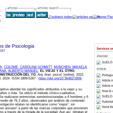
os de Psicologia
Services 
5267
Journal
SciELO 
SA
;
COLOME, CAROLINA SCHMITT
;
MUNCHEN, MIKAELA
Article
ANA, ALBERTO MANUEL
.
EL VIEJO Y EL OTRO:
ONSTRUCCIÓN DEL YO.
Arq. bras. psicol.
[online]. 2022,
Portugu
9, 2024. ISSN 1809-5267.
https://doi.org/10.36482/1809-
Article 
Article 
jetivo abordar los significados atribuidos a la vejez y su
How to c
años o más. Se utilizó el método clínico-cualitativo,
SciELO 
. Se realizaron entrevistas semiestructuradas a 4 hombres y 6
medio de 76,3 años, observados por análisis de contenido.
Automati
estigación relatan no identificarse como “viejos”, sin
Send thi
ser anciano” a partir de las marcas corporales que provienen
o a través de la mirada de la sociedad. Aun así, retratan el