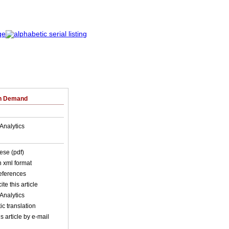
on Demand
Analytics
ese (pdf)
in xml format
references
ite this article
Analytics
c translation
s article by e-mail