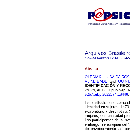
Arquivos Brasileir
On-line version
ISSN
1809-
Abstract
OLESIAK, LUÍSA DA RO
ALINE BADE
and
QUINT
IDENTIFICACIÓN Y REC
vol.74, e012. Epub Sep 0
5267.arbp-2022v74.18448
.
Este artículo tiene como ob
identidad en sujetos de 70 
exploratorio y descriptivo
mujeres, con una edad pro
Los participantes de la inv
embargo, se apropian del “
del envejecimiento, así com