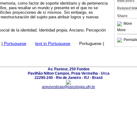
Indicators
 memoria, como factor de soporte identitario y de pertenencia
ellos, para resaltar un mundo y presente en el que no se
Related lin
ifíciles proyecciones de sí mismos. Sin embargo, es
Share
 reestructuración del sujeto para atribuir logros y nuevas
More
More
ocial de la identidad; Identidad propia; Anciano; Percepción
Permali
h
|
Portuguese
·
text in Portuguese
·
Portuguese (
Av. Pasteur, 250 Fundos
Pavilhão Nilton Campos, Praia Vermelha - Urca
22290-240 - Rio de Janeiro - RJ - Brasil
arquivosbrap@psicologia.ufrj.br