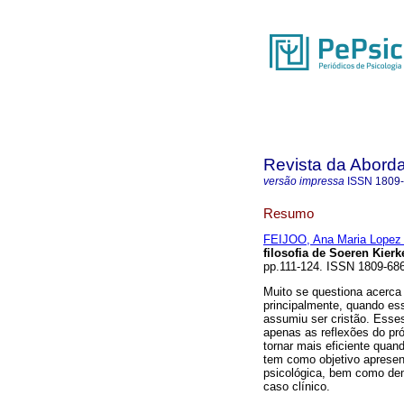
Revista da Abord
versão impressa
ISSN
1809
Resumo
FEIJOO, Ana Maria Lopez 
filosofia de Soeren Kier
pp.111-124. ISSN 1809-68
Muito se questiona acerca d
principalmente, quando es
assumiu ser cristão. Esse
apenas as reflexões do pró
tornar mais eficiente quand
tem como objetivo apresent
psicológica, bem como dem
caso clínico.