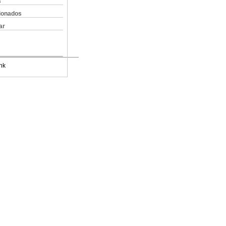
s
cionados
ar
nk