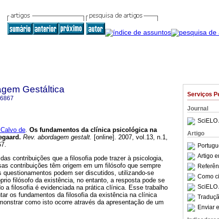
agem Gestáltica
Serviços P
-6867
Journal
SciELO 
Calvo de
.
Os fundamentos da clínica psicológica na
Artigo
kegaard
.
Rev. abordagem gestalt.
[online]. 2007, vol.13, n.1,
67.
Portugu
Artigo 
as contribuições que a filosofia pode trazer à psicologia,
sas contribuições têm origem em um filósofo que sempre
Referên
s questionamentos podem ser discutidos, utilizando-se
Como cit
prio filósofo da existência, no entanto, a resposta pode se
SciELO 
o a filosofia é evidenciada na prática clínica. Esse trabalho
ar os fundamentos da filosofia da existência na clínica
Traduçã
onstrar como isto ocorre através da apresentação de um
Enviar e