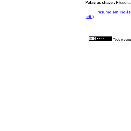
Palavras-chave :
Filosofi
·
resumo em Inglês
pdf
)
Todo o conte