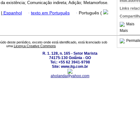
Indicadore
a da existência; Comunicação indireta; Adição; Metamorfose.
Links rela
|
Espanhol
·
texto em Português
·
Português (
Compartilh
Mais
Mais
Permali
údo deste periódico, exceto onde está identificado, está licenciado sob
uma
Licença Creative Commons
R. 1. 128, n. 165 - Setor Marista
74175-130 Goiânia - GO
Tel.: +55 62 3941-9798
Site: www.itg.com.br
aholanda@yahoo.com