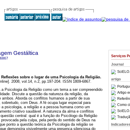
agem Gestáltica
Serviços P
-6867
Journal
SciELO 
Reflexões sobre o lugar de uma Psicologia da Religião
.
artigo
nline]. 2008, vol.14, n.2, pp.197-204. ISSN 1809-6867.
Portugu
a a Psicologia da Religião como um tema a ser compreendido
Artigo 
alidade. Discute a questão da natureza da religião, da
re ambos. Aborda os conflitos humanos a partir de sua
Referên
 sobretudo, com Deus. A fé ocupa lugar especial para
Como cit
e a psicologia, a religião e a pessoa humana como um
SciELO 
mento criativo saudável. A natureza da alma e conflitos
uestão central: qual é a função do Psicólogo da Religião
Traduçã
 provocada pela culpa, pela perda do sentido de Deus na
ue ponto a questão teórica da Psicologia da religião se
Indicadore
a que demonstra visivelmente uma presença silenciosa do