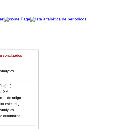
ersonalizados
Analytics
ês (pdf)
em XML
cias do artigo
ar este artigo
Analytics
o automática
s