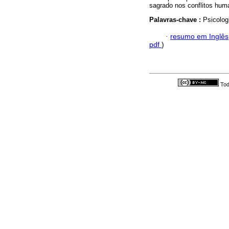
sagrado nos conflitos huma
Palavras-chave :
Psicolog
·
resumo em Inglês
pdf
)
Tod