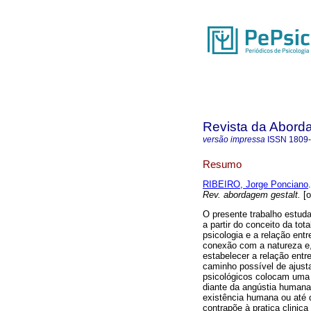
Revista da Abord
versão impressa
ISSN
1809
Resumo
RIBEIRO, Jorge Ponciano
.
Rev. abordagem gestalt.
[o
O presente trabalho estud
a partir do conceito da tot
psicologia e a relação ent
conexão com a natureza e,
estabelecer a relação entr
caminho possível de ajusta
psicológicos colocam uma q
diante da angústia humana
existência humana ou até q
contrapõe à pratica clinic