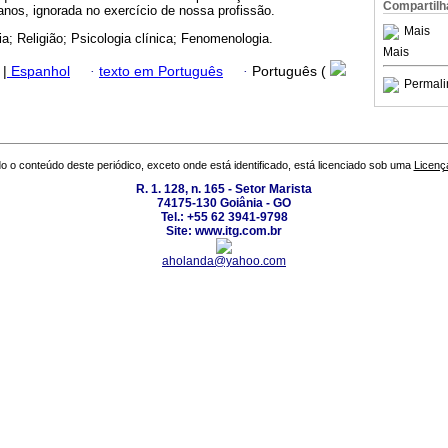
Compartilh
nos, ignorada no exercício de nossa profissão.
Mais
ia; Religião; Psicologia clínica; Fenomenologia.
Mais
|
Espanhol
·
texto em Português
·
Português (
Permali
o o conteúdo deste periódico, exceto onde está identificado, está licenciado sob uma
Licenç
R. 1. 128, n. 165 - Setor Marista
74175-130 Goiânia - GO
Tel.: +55 62 3941-9798
Site: www.itg.com.br
aholanda@yahoo.com