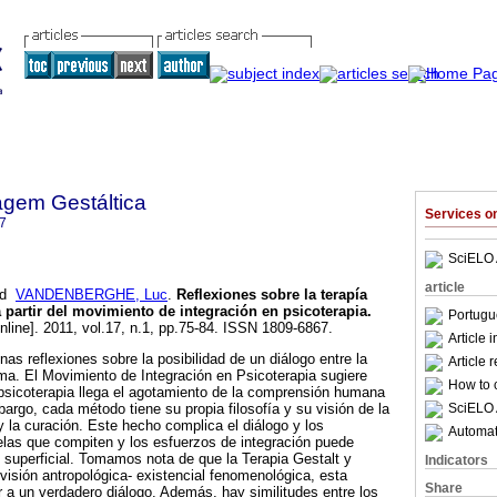
agem Gestáltica
Services 
7
SciELO 
article
nd
VANDENBERGHE, Luc
.
Reflexiones sobre la terapía
a partir del movimiento de integración en psicoterapia
.
Portugu
nline]. 2011, vol.17, n.1, pp.75-84. ISSN 1809-6867.
Article 
nas reflexiones sobre la posibilidad de un diálogo entre la
Article 
ma. El Movimiento de Integración en Psicoterapia sugiere
How to c
psicoterapia llega el agotamiento de la comprensión humana
SciELO 
argo, cada método tiene su propia filosofía y su visión de la
y la curación. Este hecho complica el diálogo y los
Automati
elas que compiten y los esfuerzos de integración puede
o superficial. Tomamos nota de que la Terapia Gestalt y
Indicators
isión antropológica- existencial fenomenológica, esta
Share
r a un verdadero diálogo. Además, hay similitudes entre los