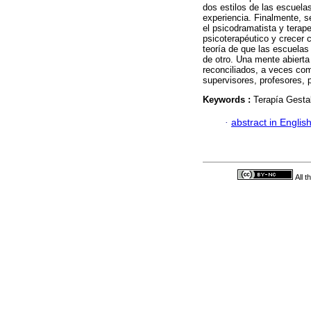
dos estilos de las escuela
experiencia. Finalmente, s
el psicodramatista y tera
psicoterapéutico y crecer 
teoría de que las escuelas
de otro. Una mente abierta
reconciliados, a veces com
supervisores, profesores, 
Keywords :
Terapía Gestal
·
abstract in Englis
All 