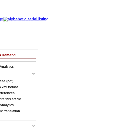
on Demand
Analytics
ese (pdf)
in xml format
references
ite this article
Analytics
c translation