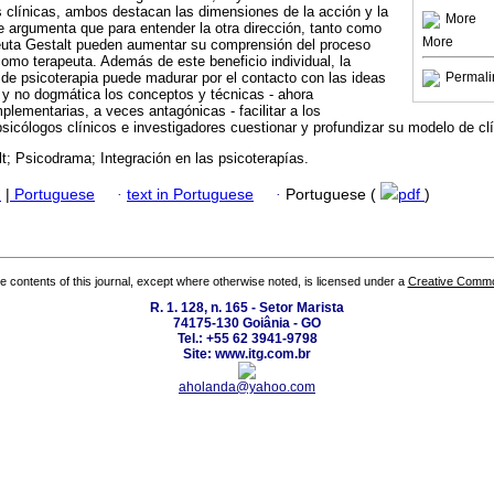
s clínicas, ambos destacan las dimensiones de la acción y la
More
e argumenta que para entender la otra dirección, tanto como
More
peuta Gestalt pueden aumentar su comprensión del proceso
como terapeuta. Además de este beneficio individual, la
 de psicoterapia puede madurar por el contacto con las ideas
Permali
 y no dogmática los conceptos y técnicas - ahora
plementarias, a veces antagónicas - facilitar a los
psicólogos clínicos e investigadores cuestionar y profundizar su modelo de clí
t; Psicodrama; Integración en las psicoterapías.
h
|
Portuguese
·
text in Portuguese
·
Portuguese (
pdf
)
the contents of this journal, except where otherwise noted, is licensed under a
Creative Common
R. 1. 128, n. 165 - Setor Marista
74175-130 Goiânia - GO
Tel.: +55 62 3941-9798
Site: www.itg.com.br
aholanda@yahoo.com