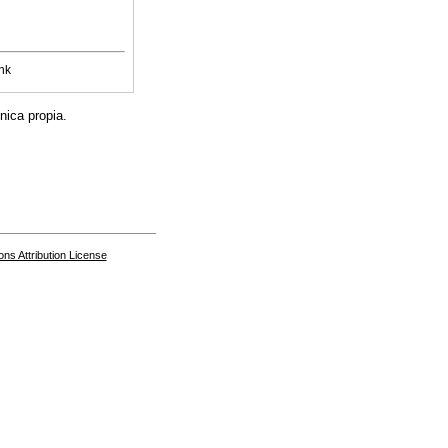
nk
nica propia.
s Attribution License