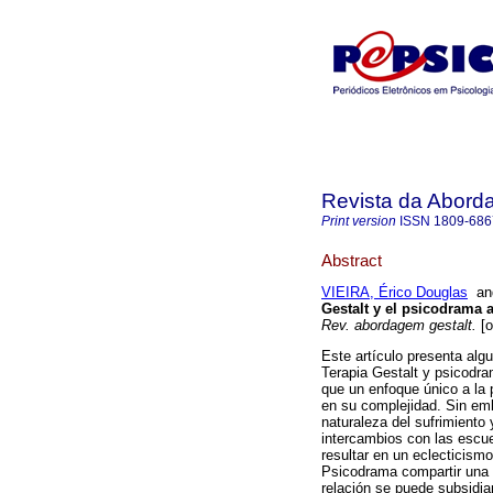
Revista da Abord
Print version
ISSN
1809-686
Abstract
VIEIRA, Érico Douglas
a
Gestalt y el psicodrama 
Rev. abordagem gestalt.
[o
Este artículo presenta algu
Terapia Gestalt y psicodra
que un enfoque único a la 
en su complejidad. Sin emb
naturaleza del sufrimiento 
intercambios con las escu
resultar en un eclecticism
Psicodrama compartir una v
relación se puede subsidia