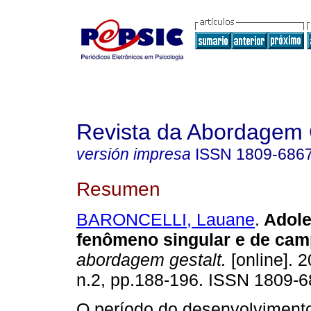
Revista da Abordagem 
versión impresa
ISSN
1809-686
Resumen
BARONCELLI, Lauane
.
Adole
fenômeno singular e de ca
abordagem gestalt.
[online]. 2
n.2, pp.188-196. ISSN 1809-6
O período do desenvolvimen