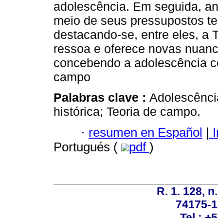
adolescência. Em seguida, ana
meio de seus pressupostos te
destacando-se, entre eles, a 
ressoa e oferece novas nuances
concebendo a adolescência c
campo
Palabras clave :
Adolescência
histórica; Teoria de campo.
·
resumen en Español
|
I
Portugués (
pdf
)
R. 1. 128, n
74175-1
Tel.: +