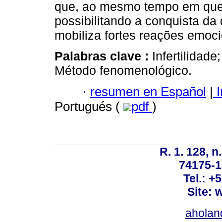
que, ao mesmo tempo em que
possibilitando a conquista da
mobiliza fortes reações emoci
Palabras clave :
Infertilidad
Método fenomenológico.
·
resumen en Español
|
I
Portugués (
pdf
)
R. 1. 128, n
74175-1
Tel.: +
Site: 
ahola