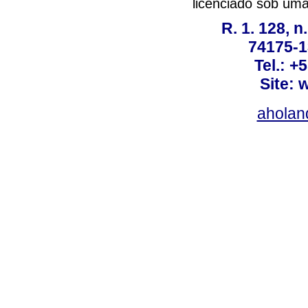
licenciado sob um
R. 1. 128, n
74175-1
Tel.: +
Site: 
ahola