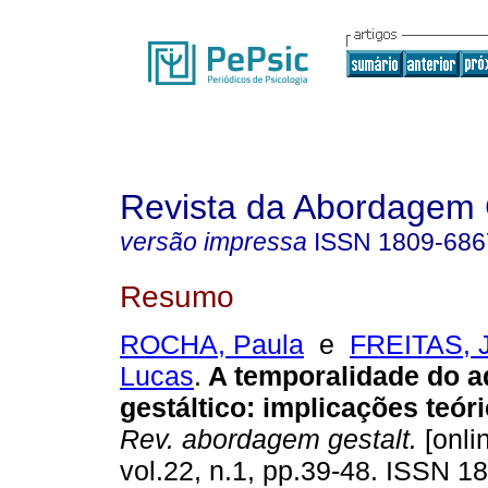
Revista da Abordagem 
versão impressa
ISSN
1809-686
Resumo
ROCHA, Paula
e
FREITAS, J
Lucas
.
A temporalidade do a
gestáltico
:
implicações teóri
Rev. abordagem gestalt.
[onli
vol.22, n.1, pp.39-48. ISSN 1