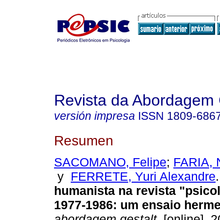
Revista da Abordagem 
versión impresa
ISSN
1809-686
Resumen
SACOMANO, Felipe
;
FARIA, N
y
FERRETE, Yuri Alexandre
.
humanista na revista "psicol
1977-1986
:
um ensaio herme
abordagem gestalt.
[online]. 2