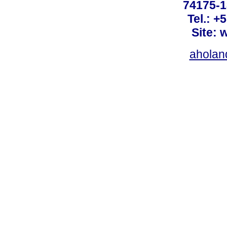
74175-1
Tel.: +
Site: 
ahola