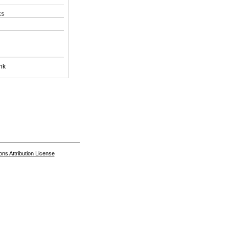
ks
nk
s Attribution License