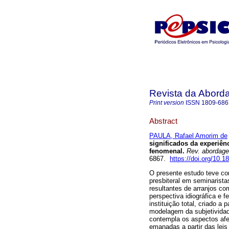
Revista da Abord
Print version
ISSN
1809-686
Abstract
PAULA, Rafael Amorim de
significados da experiênc
fenomenal
.
Rev. abordage
6867.
https://doi.org/10
O presente estudo teve co
presbiteral em seminarist
resultantes de arranjos c
perspectiva idiográfica e
instituição total, criado a
modelagem da subjetividade
contempla os aspectos afet
emanadas a partir das leis 