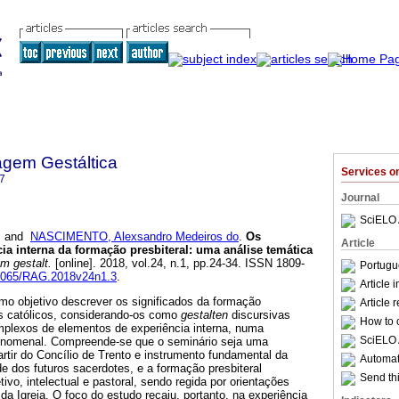
agem Gestáltica
Services 
7
Journal
SciELO 
and
NASCIMENTO, Alexsandro Medeiros do
.
Os
Article
ia interna da formação presbiteral
:
uma análise temática
m gestalt.
[online]. 2018, vol.24, n.1, pp.24-34. ISSN 1809-
Portugu
.18065/RAG.2018v24n1.3
.
Article 
mo objetivo descrever os significados da formação
Article 
as católicos, considerando-os como
gestalten
discursivas
How to c
omplexos de elementos de experiência interna, numa
SciELO 
 fenomenal. Compreende-se que o seminário seja uma
 partir do Concílio de Trento e instrumento fundamental da
Automati
 dos futuros sacerdotes, e a formação presbiteral
Send thi
ivo, intelectual e pastoral, sendo regida por orientações
da Igreja. O foco do estudo recaiu, portanto, na experiência