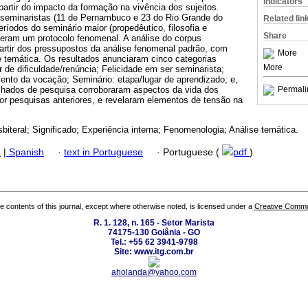
Indicators
 partir do impacto da formação na vivência dos sujeitos.
 seminaristas (11 de Pernambuco e 23 do Rio Grande do
Related lin
eríodos do seminário maior (propedêutico, filosofia e
Share
deram um protocolo fenomenal. A análise do corpus
 partir dos pressupostos da análise fenomenal padrão, com
More
e temática. Os resultados anunciaram cinco categorias
More
r de dificuldade/renúncia; Felicidade em ser seminarista;
nto da vocação; Seminário: etapa/lugar de aprendizado; e,
chados de pesquisa corroboraram aspectos da vida dos
Permali
or pesquisas anteriores, e revelaram elementos de tensão na
iteral; Significado; Experiência interna; Fenomenologia; Análise temática.
h
|
Spanish
·
text in Portuguese
·
Portuguese (
pdf
)
the contents of this journal, except where otherwise noted, is licensed under a
Creative Common
R. 1. 128, n. 165 - Setor Marista
74175-130 Goiânia - GO
Tel.: +55 62 3941-9798
Site: www.itg.com.br
aholanda@yahoo.com