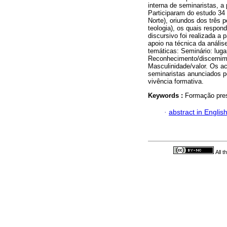
interna de seminaristas, a
Participaram do estudo 34
Norte), oriundos dos três p
teologia), os quais respon
discursivo foi realizada a
apoio na técnica da anális
temáticas: Seminário: luga
Reconhecimento/discernime
Masculinidade/valor. Os a
seminaristas anunciados p
vivência formativa.
Keywords :
Formação presb
·
abstract in Englis
All 