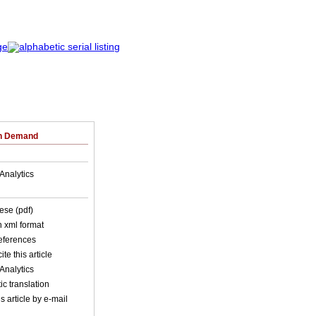
on Demand
Analytics
ese (pdf)
in xml format
references
ite this article
Analytics
c translation
s article by e-mail