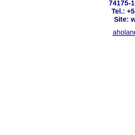
74175-1
Tel.: +
Site: 
ahola