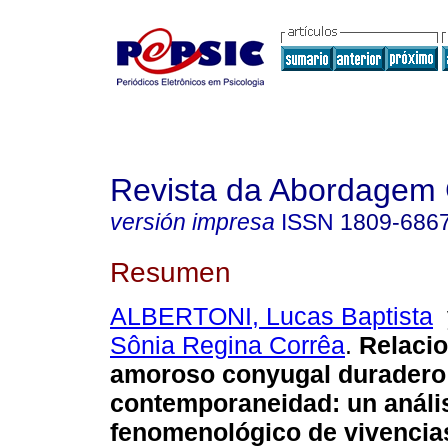
Revista da Abordagem 
versión impresa
ISSN
1809-686
Resumen
ALBERTONI, Lucas Baptista
Sônia Regina Corrêa
.
Relaci
amoroso conyugal duradero 
contemporaneidad
:
un análi
fenomenológico de vivencia