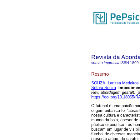
Revista da Abord
versão impressa
ISSN
1809
Resumo
SOUZA, Larissa Medeiros
Séfora Souza
.
Impediment
Rev. abordagem gestalt.
[o
https://doi.org/10.18065/
O futebol é uma paixão nac
origem britânica foi "abra
nossa cultura e característ
mundo da bola, apesar de 
público específico - os h
buscam um lugar de visibil
futebol de diversas manei
presente artigo, de caráte