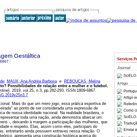
agem Gestáltica
Serviços P
-6867
Journal
SciELO 
 de
;
MAUX, Ana Andréa Barbosa
e
REBOUCAS, Melina
Artigo
o? Possibilidades de relação entre a mulher e o futebol
.
nline]. 2019, vol.25, n.3, pp.282-293. ISSN 1809-6867.
Portugu
RAG.2019v25n3.7
.
Artigo 
ional. Mais do que um mero jogo, essa prática esportiva de
Referên
sileirada" ao ponto de ser considerada uma expressão de
Como cit
ica de nossa identidade nacional. Na realidade brasileira, o
SciELO 
representar toda uma nação, ainda demonstra abarcar um
omens -, deixando à margem a participação das mulheres, que
Traduçã
idade e respeito. Elas, assim como eles, participam do
Enviar e
ras, entretanto ainda possuem entraves nessa relação. O
r teórico, apresenta uma construção histórica acerca do