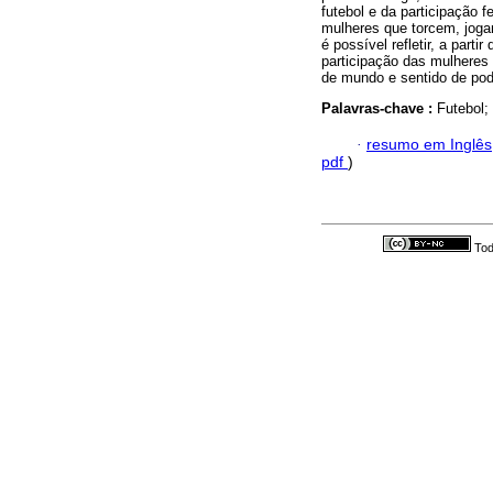
futebol e da participação 
mulheres que torcem, joga
é possível refletir, a part
participação das mulheres
de mundo e sentido de pod
Palavras-chave :
Futebol;
·
resumo em Inglês
pdf
)
Tod