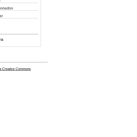
s
cionados
ar
nk
a Creative Commons