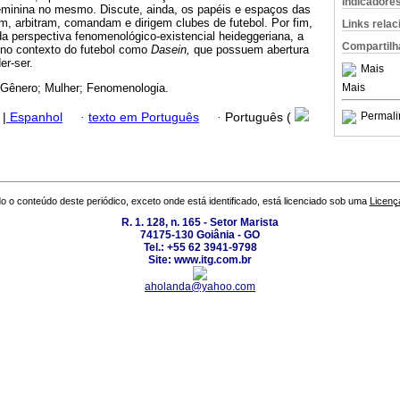
Indicadore
feminina no mesmo. Discute, ainda, os papéis e espaços das
m, arbitram, comandam e dirigem clubes de futebol. Por fim,
Links rela
ir da perspectiva fenomenológico-existencial heideggeriana, a
Compartilh
 no contexto do futebol como
Dasein,
que possuem abertura
er-ser.
Mais
Mais
 Gênero; Mulher; Fenomenologia.
Permali
|
Espanhol
·
texto em Português
·
Português (
o o conteúdo deste periódico, exceto onde está identificado, está licenciado sob uma
Licenç
R. 1. 128, n. 165 - Setor Marista
74175-130 Goiânia - GO
Tel.: +55 62 3941-9798
Site: www.itg.com.br
aholanda@yahoo.com