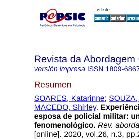
Revista da Abordagem 
versión impresa
ISSN
1809-686
Resumen
SOARES, Katarinne
;
SOUZA, 
MACEDO, Shirley
.
Experiênci
esposa de policial militar
:
u
fenomenológico
.
Rev. aborda
[online]. 2020, vol.26, n.3, p