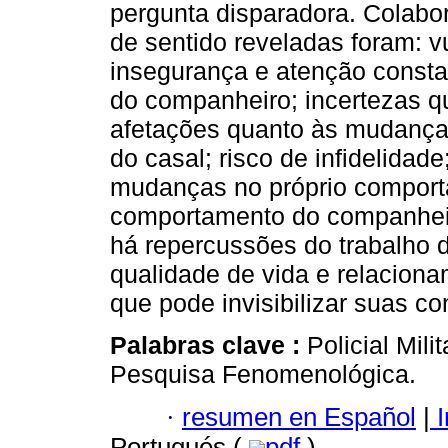
pergunta disparadora. Colabo
de sentido reveladas foram: v
insegurança e atenção consta
do companheiro; incertezas q
afetações quanto às mudanças 
do casal; risco de infidelidad
mudanças no próprio compor
comportamento do companheiro
há repercussões do trabalho
qualidade de vida e relacion
que pode invisibilizar suas c
Palabras clave :
Policial Mili
Pesquisa Fenomenológica.
·
resumen en Español
|
I
Portugués (
pdf
)