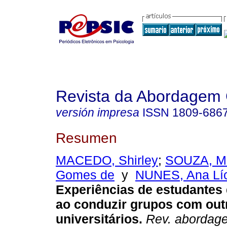
Revista da Abordagem 
versión impresa
ISSN
1809-686
Resumen
MACEDO, Shirley
;
SOUZA, Me
Gomes de
y
NUNES, Ana Lí
Experiências de estudantes 
ao conduzir grupos com out
universitários
.
Rev. abordage