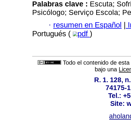
Palabras clave :
Escuta; Sofr
Psicólogo; Serviço Escola; P
·
resumen en Español
|
I
Portugués (
pdf
)
Todo el contenido de esta 
bajo una
Lice
R. 1. 128, n
74175-1
Tel.: +
Site: 
ahola