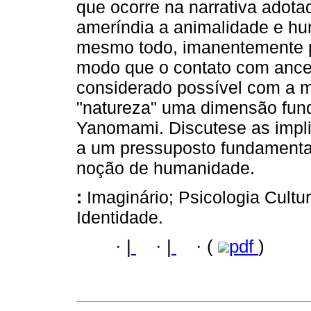
que ocorre na narrativa adotad
ameríndia a animalidade e h
mesmo todo, imanentemente pr
modo que o contato com ances
considerado possível com a m
"natureza" uma dimensão fund
Yanomami. Discutese as impl
a um pressuposto fundamenta
noção de humanidade.
:
Imaginário; Psicologia Cultu
Identidade.
·
|
·
|
·
(
pdf
)