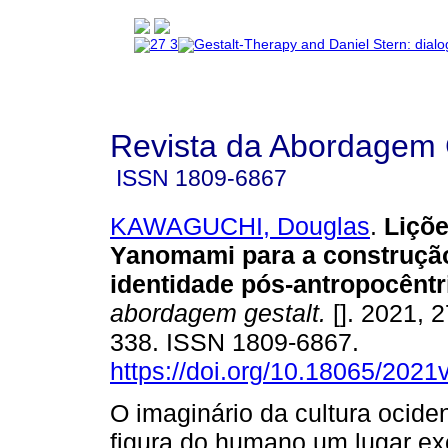
Revista da Abordagem 
ISSN
1809-6867
KAWAGUCHI, Douglas
.
Liçõ
Yanomami para a construçã
identidade pós-antropocêntr
abordagem gestalt.
[]. 2021, 2
338. ISSN 1809-6867.
https://doi.org/10.18065/2021
O imaginário da cultura ociden
figura do humano um lugar ex