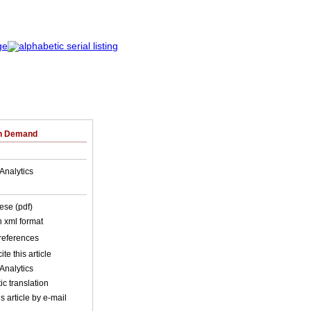
on Demand
Analytics
ese (pdf)
in xml format
 references
ite this article
Analytics
c translation
s article by e-mail