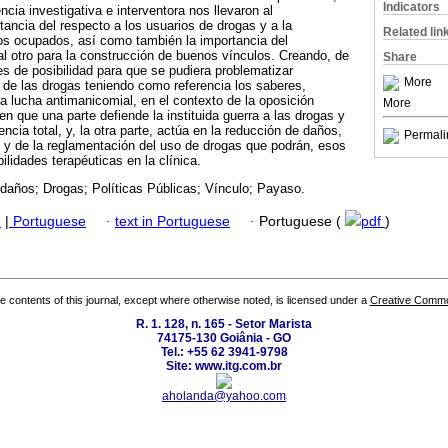
Indicators
ncia investigativa e interventora nos llevaron al
tancia del respecto a los usuarios de drogas y a la
Related lin
rios ocupados, así como también la importancia del
al otro para la construcción de buenos vínculos. Creando, de
Share
s de posibilidad para que se pudiera problematizar
More
 de las drogas teniendo como referencia los saberes,
la lucha antimanicomial, en el contexto de la oposición
More
n que una parte defiende la instituida guerra a las drogas y
encia total, y, la otra parte, actúa en la reducción de daños,
Permali
ad y de la reglamentación del uso de drogas que podrán, esos
ilidades terapéuticas en la clínica.
daños; Drogas; Políticas Públicas; Vínculo; Payaso.
h
|
Portuguese
·
text in Portuguese
·
Portuguese (
pdf
)
the contents of this journal, except where otherwise noted, is licensed under a
Creative Common
R. 1. 128, n. 165 - Setor Marista
74175-130 Goiânia - GO
Tel.: +55 62 3941-9798
Site: www.itg.com.br
aholanda@yahoo.com