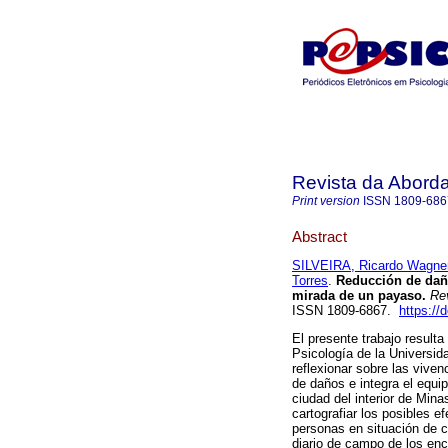
Revista da Abord
Print version
ISSN
1809-686
Abstract
SILVEIRA, Ricardo Wagne
Torres
.
Reducción de dañ
mirada de un payaso
.
Rev
ISSN 1809-6867.
https://
El presente trabajo result
Psicología de la Universid
reflexionar sobre las viven
de daños e integra el equi
ciudad del interior de Min
cartografiar los posibles e
personas en situación de c
diario de campo de los encu