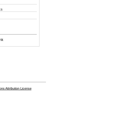
ks
nk
s Attribution License