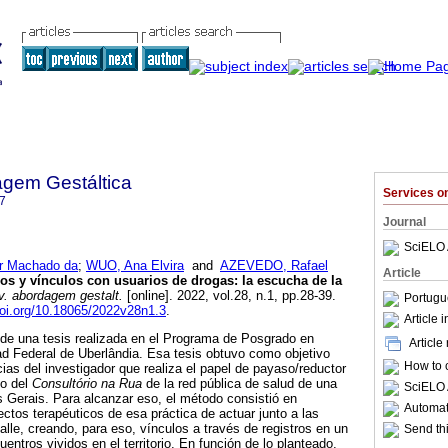
agem Gestáltica
Services 
7
Journal
SciELO 
r Machado da
;
WUO, Ana Elvira
and
AZEVEDO, Rafael
Article
os y vínculos con usuarios de drogas
:
la escucha de la
. abordagem gestalt.
[online]. 2022, vol.28, n.1, pp.28-39.
Portugu
doi.org/10.18065/2022v28n1.3
.
Article 
a de una tesis realizada en el Programa de Posgrado en
Article
ad Federal de Uberlândia. Esa tesis obtuvo como objetivo
How to c
cias del investigador que realiza el papel de payaso/reductor
po del
Consultório na Rua
de la red pública de salud de una
SciELO 
as Gerais. Para alcanzar eso, el método consistió en
Automati
fectos terapéuticos de esa práctica de actuar junto a las
alle, creando, para eso, vínculos a través de registros en un
Send thi
entros vividos en el territorio. En función de lo planteado,