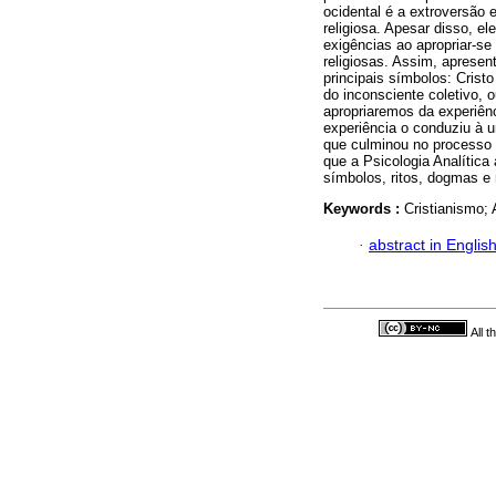
ocidental é a extroversão 
religiosa. Apesar disso, el
exigências ao apropriar-se
religiosas. Assim, aprese
principais símbolos: Crist
do inconsciente coletivo, 
apropriaremos da experiênc
experiência o conduziu à
que culminou no processo 
que a Psicologia Analítica
símbolos, ritos, dogmas e 
Keywords :
Cristianismo; 
·
abstract in Englis
All 