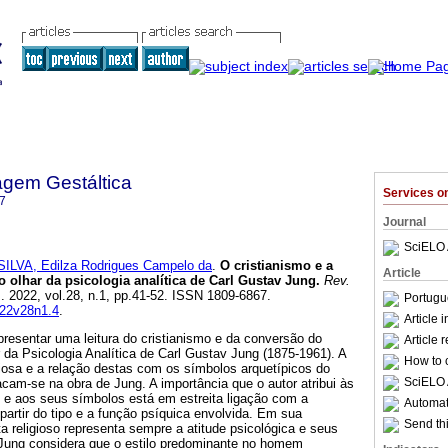
agem Gestáltica
Services 
7
Journal
SciELO 
SILVA, Edilza Rodrigues Campelo da
.
O cristianismo e a
Article
 olhar da psicologia analítica de Carl Gustav Jung
.
Rev.
]. 2022, vol.28, n.1, pp.41-52. ISSN 1809-6867.
Portugu
022v28n1.4
.
Article 
apresentar uma leitura do cristianismo e da conversão do
Article 
 da Psicologia Analítica de Carl Gustav Jung (1875-1961). A
How to c
ligiosa e a relação destas com os símbolos arquetípicos do
SciELO 
acam-se na obra de Jung. A importância que o autor atribui às
o e aos seus símbolos está em estreita ligação com a
Automati
 partir do tipo e a função psíquica envolvida. Em sua
Send thi
a religioso representa sempre a atitude psicológica e seus
 Jung considera que o estilo predominante no homem