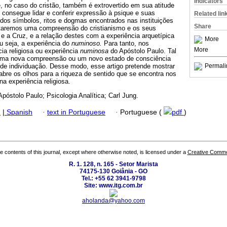
Indicators
e, no caso do cristão, também é extrovertido em sua atitude
e consegue lidar e conferir expressão à psique e suas
Related lin
 dos símbolos, ritos e dogmas encontrados nas instituições
Share
ntaremos uma compreensão do cristianismo e os seus
o e a Cruz, e a relação destes com a experiência arquetípica
More
ou seja, a experiência do
numinoso.
Para tanto, nos
More
ia religiosa ou experiência
numinosa
do Apóstolo Paulo. Tal
 uma nova compreensão ou um novo estado de consciência
de individuação. Desse modo, esse artigo pretende mostrar
Permali
 abre os olhos para a riqueza de sentido que se encontra nos
na experiência religiosa.
Apóstolo Paulo; Psicologia Analítica; Carl Jung.
h
|
Spanish
·
text in Portuguese
·
Portuguese (
pdf
)
the contents of this journal, except where otherwise noted, is licensed under a
Creative Common
R. 1. 128, n. 165 - Setor Marista
74175-130 Goiânia - GO
Tel.: +55 62 3941-9798
Site: www.itg.com.br
aholanda@yahoo.com