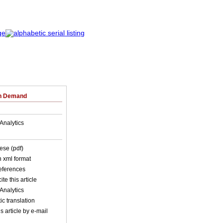
on Demand
Analytics
ese (pdf)
in xml format
references
ite this article
Analytics
c translation
s article by e-mail