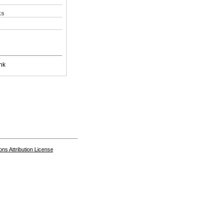
ks
nk
s Attribution License