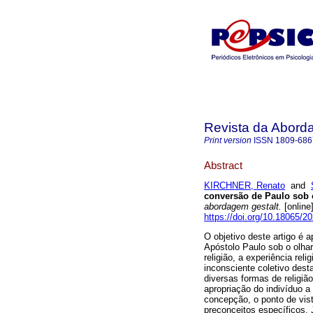
Revista da Abord
Print version
ISSN
1809-686
Abstract
KIRCHNER, Renato
and
conversão de Paulo sob o
abordagem gestalt.
[online
https://doi.org/10.18065/2
O objetivo deste artigo é 
Apóstolo Paulo sob o olhar
religião, a experiência re
inconsciente coletivo dest
diversas formas de religiã
apropriação do indivíduo a
concepção, o ponto de vist
preconceitos específicos.