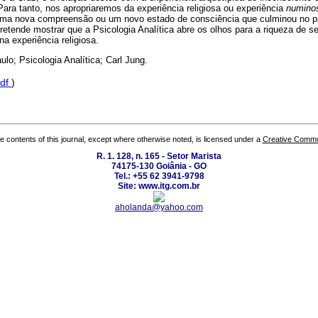
Para tanto, nos apropriaremos da experiência religiosa ou experiência
numino
uma nova compreensão ou um novo estado de consciência que culminou no pr
etende mostrar que a Psicologia Analítica abre os olhos para a riqueza de s
na experiência religiosa.
ulo; Psicologia Analítica; Carl Jung.
df
)
the contents of this journal, except where otherwise noted, is licensed under a
Creative Common
R. 1. 128, n. 165 - Setor Marista
74175-130 Goiânia - GO
Tel.: +55 62 3941-9798
Site: www.itg.com.br
aholanda@yahoo.com