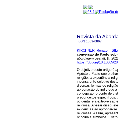
Revista da Abord
ISSN
1809-6867
KIRCHNER, Renato
SIL
conversão de Paulo sob o
abordagem gestalt.
[]. 202
https://doi.org/10.18065/2
O objetivo deste artigo é 
Apóstolo Paulo sob o olhar
religião, a experiência re
inconsciente coletivo dest
diversas formas de religiã
apropriação do indivíduo a
concepção, o ponto de vist
preconceitos específicos.
ocidental é a extroversão 
religiosa. Apesar disso, el
exigências ao apropriar-se
religiosas. Assim, aprese
principais símbolos: Cristo