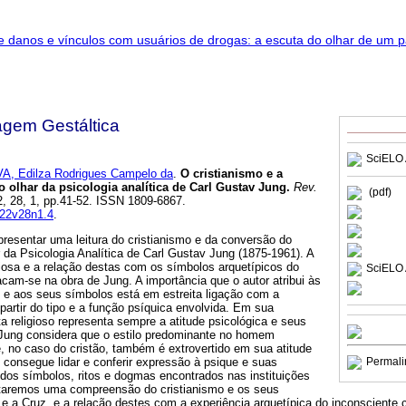
agem Gestáltica
SciELO 
VA, Edilza Rodrigues Campelo da
.
O cristianismo e a
 olhar da psicologia analítica de Carl Gustav Jung
.
Rev.
(pdf)
2, 28, 1, pp.41-52. ISSN 1809-6867.
022v28n1.4
.
apresentar uma leitura do cristianismo e da conversão do
 da Psicologia Analítica de Carl Gustav Jung (1875-1961). A
ligiosa e a relação destas com os símbolos arquetípicos do
SciELO 
acam-se na obra de Jung. A importância que o autor atribui às
o e aos seus símbolos está em estreita ligação com a
 partir do tipo e a função psíquica envolvida. Em sua
a religioso representa sempre a atitude psicológica e seus
 Jung considera que o estilo predominante no homem
e, no caso do cristão, também é extrovertido em sua atitude
e consegue lidar e conferir expressão à psique e suas
Permali
 dos símbolos, ritos e dogmas encontrados nas instituições
ntaremos uma compreensão do cristianismo e os seus
 e a Cruz, e a relação destes com a experiência arquetípica do inconsciente c