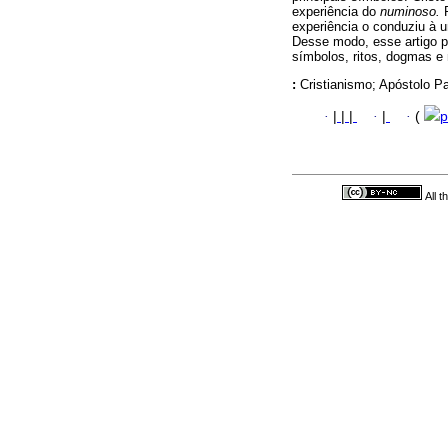
experiência do
numinoso.
experiência o conduziu à 
Desse modo, esse artigo pr
símbolos, ritos, dogmas e 
:
Cristianismo; Apóstolo Pa
·
|
|
|
·
|
·
(
p
All 