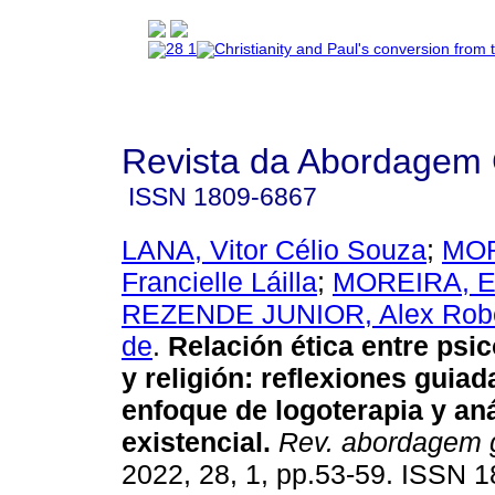
Revista da Abordagem 
ISSN
1809-6867
LANA, Vitor Célio Souza
;
MOR
Francielle Láilla
;
MOREIRA, Er
REZENDE JUNIOR, Alex Robe
de
.
Relación ética entre psic
y religión
:
reflexiones guiad
enfoque de logoterapia y aná
existencial
.
Rev. abordagem g
2022, 28, 1, pp.53-59. ISSN 