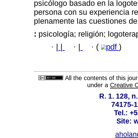
psicólogo basado en la logoter
persona con su experiencia re
plenamente las cuestiones de 
:
psicología; religión; logotera
·
|
|
·
|
·
(
pdf
)
All the contents of this jo
under a
Creative 
R. 1. 128, n
74175-1
Tel.: +
Site: 
ahola