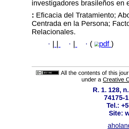
investigadores brasileños en 
:
Eficacia del Tratamiento; A
Centrada en la Persona; Fac
Relacionales.
·
|
|
·
|
·
(
pdf
)
All the contents of this jo
under a
Creative 
R. 1. 128, n
74175-1
Tel.: +
Site: 
ahola