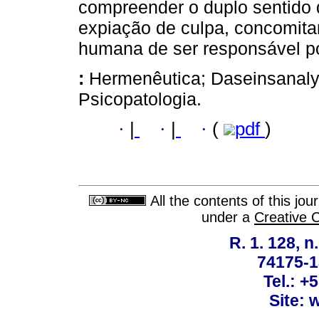
compreender o duplo sentido
expiação de culpa, concomit
humana de ser responsável po
:
Hermenêutica; Daseinsanaly
Psicopatologia.
·
|
·
|
·
(
pdf
)
All the contents of this jo
under a
Creative 
R. 1. 128, n
74175-1
Tel.: +
Site: 