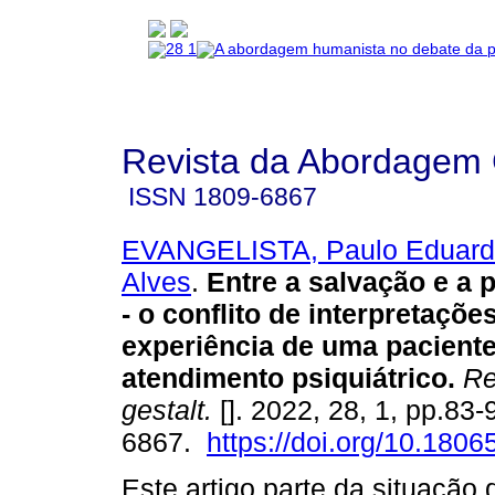
Revista da Abordagem 
ISSN
1809-6867
EVANGELISTA, Paulo Eduard
Alves
.
Entre a salvação e a 
- o conflito de interpretaçõe
experiência de uma pacient
atendimento psiquiátrico
.
Re
gestalt.
[]. 2022, 28, 1, pp.83
6867.
https://doi.org/10.180
Este artigo parte da situação