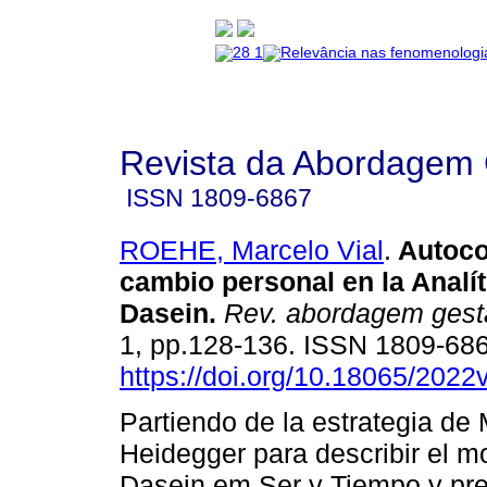
Revista da Abordagem 
ISSN
1809-6867
ROEHE, Marcelo Vial
.
Autoco
cambio personal en la Analít
Dasein
.
Rev. abordagem gesta
1, pp.128-136. ISSN 1809-68
https://doi.org/10.18065/202
Partiendo de la estrategia de 
Heidegger para describir el m
Dasein em Ser y Tiempo y pr