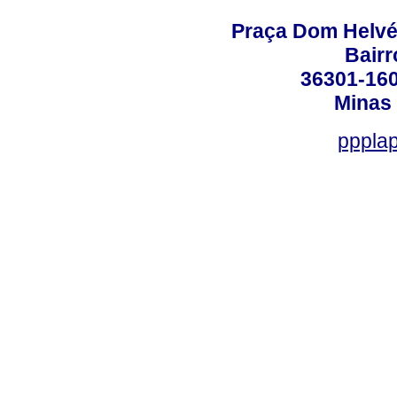
Praça Dom Helvéci
Bair
36301-160
Minas 
ppplap