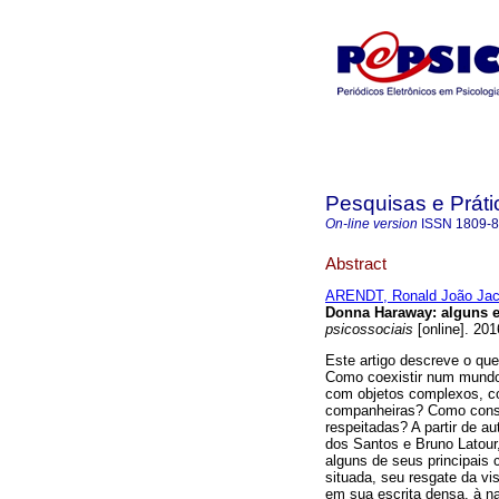
Pesquisas e Práti
On-line version
ISSN
1809-
Abstract
ARENDT, Ronald João Ja
Donna Haraway
:
alguns e
psicossociais
[online]. 201
Este artigo descreve o que
Como coexistir num mundo
com objetos complexos, c
companheiras? Como cons
respeitadas? A partir de a
dos Santos e Bruno Latour
alguns de seus principais
situada, seu resgate da vi
em sua escrita densa, à na