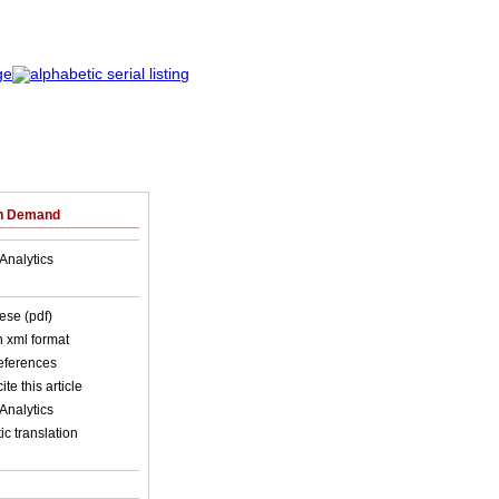
on Demand
Analytics
ese (pdf)
in xml format
references
ite this article
Analytics
c translation