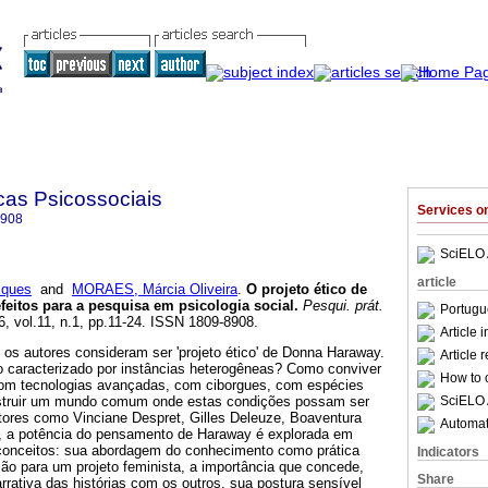
cas Psicossociais
Services 
8908
SciELO 
article
cques
and
MORAES, Márcia Oliveira
.
O projeto ético de
feitos para a pesquisa em psicologia social
.
Pesqui. prát.
Portugu
6, vol.11, n.1, pp.11-24. ISSN 1809-8908.
Article 
 os autores consideram ser 'projeto ético' de Donna Haraway.
Article 
 caracterizado por instâncias heterogêneas? Como conviver
How to c
om tecnologias avançadas, com ciborgues, com espécies
SciELO 
truir um mundo comum onde estas condições possam ser
utores como Vinciane Despret, Gilles Deleuze, Boaventura
Automati
, a potência do pensamento de Haraway é explorada em
 conceitos: sua abordagem do conhecimento como prática
Indicators
são para um projeto feminista, a importância que concede,
Share
rrativa das histórias com os outros, sua postura sensível