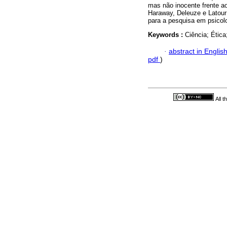
mas não inocente frente a
Haraway, Deleuze e Latour
para a pesquisa em psicolo
Keywords :
Ciência; Ética
·
abstract in Englis
pdf
)
All 