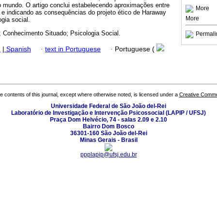
o mundo. O artigo conclui estabelecendo aproximações entre
More
 e indicando as consequências do projeto ético de Haraway
More
gia social.
; Conhecimento Situado; Psicologia Social.
Permali
h
|
Spanish
·
text in Portuguese
·
Portuguese (
the contents of this journal, except where otherwise noted, is licensed under a
Creative Common
Universidade Federal de São João del-Rei
Laboratório de Investigação e Intervenção Psicossocial (LAPIP / UFSJ)
Praça Dom Helvécio, 74 - salas 2.09 e 2.10
Bairro Dom Bosco
36301-160 São João del-Rei
Minas Gerais - Brasil
ppplapip@ufsj.edu.br