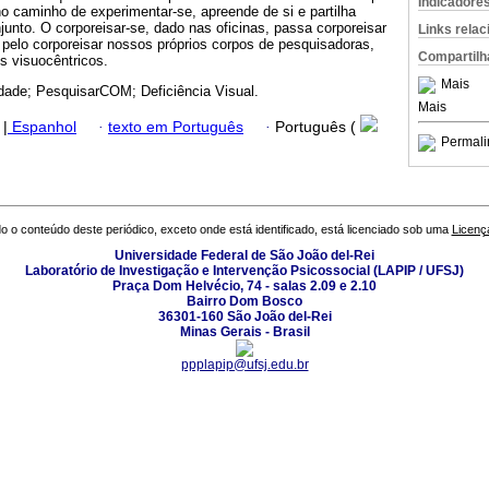
Indicadore
o caminho de experimentar-se, apreende de si e partilha
nto. O corporeisar-se, dado nas oficinas, passa corporeisar
Links rela
pelo corporeisar nossos próprios corpos de pesquisadoras,
Compartilh
is visuocêntricos.
Mais
dade; PesquisarCOM; Deficiência Visual.
Mais
|
Espanhol
·
texto em Português
·
Português (
Permali
o o conteúdo deste periódico, exceto onde está identificado, está licenciado sob uma
Licenç
Universidade Federal de São João del-Rei
Laboratório de Investigação e Intervenção Psicossocial (LAPIP / UFSJ)
Praça Dom Helvécio, 74 - salas 2.09 e 2.10
Bairro Dom Bosco
36301-160 São João del-Rei
Minas Gerais - Brasil
ppplapip@ufsj.edu.br