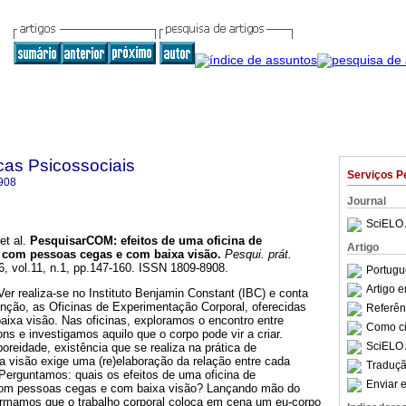
cas Psicossociais
Serviços P
908
Journal
SciELO 
et al.
PesquisarCOM
:
efeitos de uma oficina de
Artigo
 com pessoas cegas e com baixa visão
.
Pesqui. prát.
6, vol.11, n.1, pp.147-160. ISSN 1809-8908.
Portugu
Artigo 
r realiza-se no Instituto Benjamin Constant (IBC) e conta
enção, as Oficinas de Experimentação Corporal, oferecidas
Referên
ixa visão. Nas oficinas, exploramos o encontro entre
Como cit
s e investigamos aquilo que o corpo pode vir a criar.
SciELO 
reidade, existência que se realiza na prática de
a visão exige uma (re)elaboração da relação entre cada
Traduçã
Perguntamos: quais os efeitos de uma oficina de
Enviar e
com pessoas cegas e com baixa visão? Lançando mão do
rmamos que o trabalho corporal coloca em cena um eu-corpo