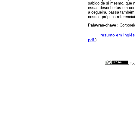
sabido de si mesmo, que n
essas descobertas em conju
a cegueira, passa também 
nossos próprios referencia
Palavras-chave :
Corporei
·
resumo em Inglês
pdf
)
Tod