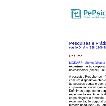
Pesquisas e Práti
versão On-line
ISSN
1809-8
Resumo
MORAES, Marcia Oliveira
experimentação corporal
psicossociais
[online]. 201
A pesquisa Perceber sem Ve
com um dispositivo-interv
às pessoas cegas e com ba
corpos-músicas-bexigas-son
Definimos corpo como corpo
experimentar-se. A perda d
corpo singular e o mundo. 
experimentação corporal 
método pesquisarCOM, afi