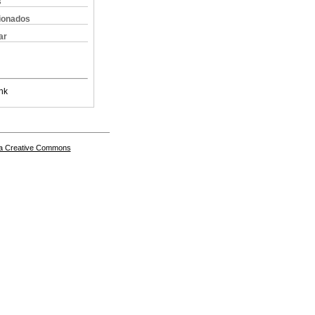
s
cionados
ar
nk
a Creative Commons