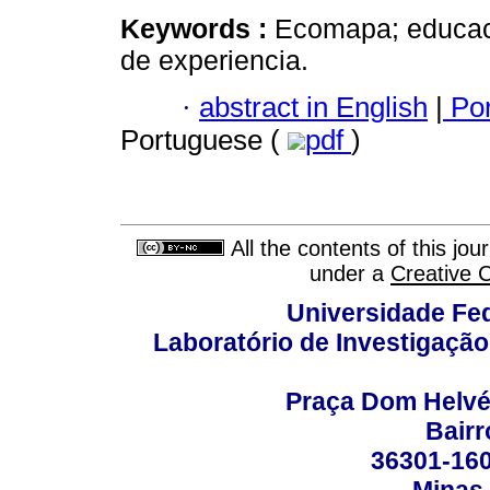
Keywords :
Ecomapa; educaci
de experiencia.
·
abstract in English
|
Por
Portuguese (
pdf
)
All the contents of this jo
under a
Creative 
Universidade Fed
Laboratório de Investigação
Praça Dom Helvéci
Bair
36301-160