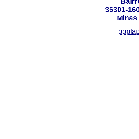
Bair
36301-160
Minas 
ppplap