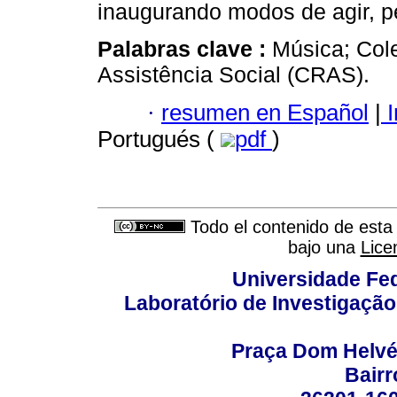
inaugurando modos de agir, pe
Palabras clave :
Música; Cole
Assistência Social (CRAS).
·
resumen en Español
|
I
Portugués (
pdf
)
Todo el contenido de esta 
bajo una
Lice
Universidade Fed
Laboratório de Investigação
Praça Dom Helvéci
Bair