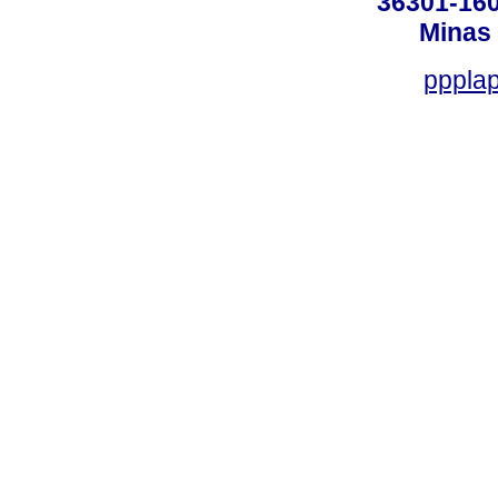
36301-160
Minas 
ppplap