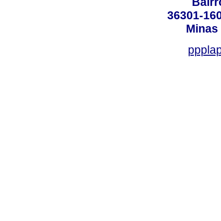
Bair
36301-160
Minas 
ppplap