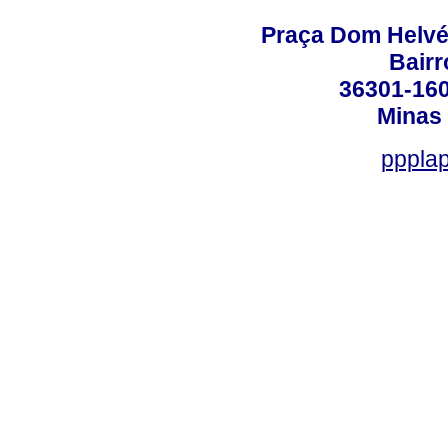
Praça Dom Helvéci
Bair
36301-160
Minas 
ppplap