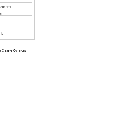
s
cionados
ar
nk
a Creative Commons