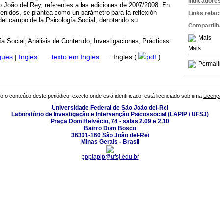
Indicadore
 João del Rey, referentes a las ediciones de 2007/2008. En
tenidos, se plantea como un parámetro para la reflexión
Links rela
del campo de la Psicología Social, denotando su
Compartilh
Mais
ía Social; Análisis de Contenido; Investigaciones; Prácticas.
Mais
guês
|
Inglês
·
texto em Inglês
·
Inglês (
pdf
)
Permali
o o conteúdo deste periódico, exceto onde está identificado, está licenciado sob uma
Licenç
Universidade Federal de São João del-Rei
Laboratório de Investigação e Intervenção Psicossocial (LAPIP / UFSJ)
Praça Dom Helvécio, 74 - salas 2.09 e 2.10
Bairro Dom Bosco
36301-160 São João del-Rei
Minas Gerais - Brasil
ppplapip@ufsj.edu.br