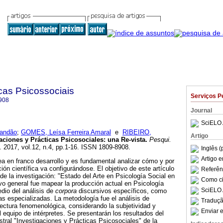
cas Psicossociais
Serviços P
908
Journal
SciELO 
randão
;
GOMES, Leísa Ferreira Amaral
e
RIBEIRO,
Artigo
aciones y Prácticas Psicosociales
:
una Re-vista
.
Pesqui.
. 2017, vol.12, n.4, pp.1-16. ISSN 1809-8908.
Inglês (
Artigo 
ea en franco desarrollo y es fundamental analizar cómo y por
ón científica va configurándose. El objetivo de este artículo
Referên
de la investigación: "Estado del Arte en Psicología Social en
Como cit
vo general fue mapear la producción actual en Psicología
SciELO 
edio del análisis de
corpora
discursivos específicos, como
as especializadas. La metodología fue el análisis de
Traduçã
ectura fenomenológica, considerando la subjetividad y
Enviar e
equipo de intérpretes. Se presentarán los resultados del
stral "Investigaciones y Prácticas Psicosociales" de la