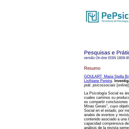
Pesquisas e Práti
versão On-line
ISSN
1809-8
Resumo
GOULART, Maria Stella B
Listhiane Pereira
.
Investig
prát. psicossociais
[online]
La Psicología Social es ár
cuales caminos su producci
es compartir conclusiones 
Minas Gerais", cuyo objeti
Social en el estado, por m
anales de eventos y revist
contenido asociado a una l
capacidad comprensiva del 
análisis de la revista seme