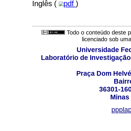
Inglês (
pdf
)
Todo o conteúdo deste pe
licenciado sob um
Universidade Fed
Laboratório de Investigação
Praça Dom Helvéci
Bair
36301-160
Minas 
ppplap