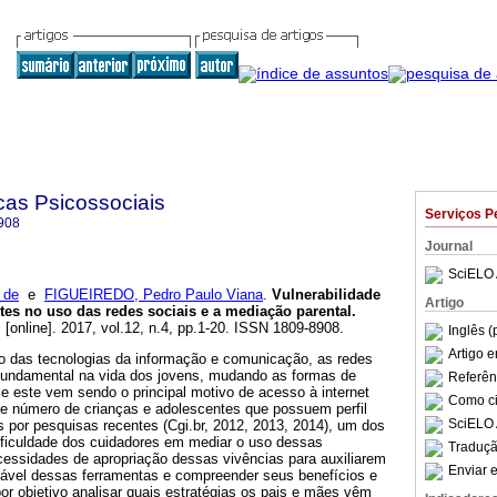
cas Psicossociais
Serviços P
908
Journal
SciELO 
 de
e
FIGUEIREDO, Pedro Paulo Viana
.
Vulnerabilidade
Artigo
tes no uso das redes sociais e a mediação parental
.
s
[online]. 2017, vol.12, n.4, pp.1-20. ISSN 1809-8908.
Inglês (
Artigo 
 das tecnologias da informação e comunicação, as redes
fundamental na vida dos jovens, mudando as formas de
Referên
e este vem sendo o principal motivo de acesso à internet
Como cit
nde número de crianças e adolescentes que possuem perfil
SciELO 
 por pesquisas recentes (Cgi.br, 2012, 2013, 2014), um dos
dificuldade dos cuidadores em mediar o uso dessas
Traduçã
cessidades de apropriação dessas vivências para auxiliarem
Enviar e
sável dessas ferramentas e compreender seus benefícios e
por objetivo analisar quais estratégias os pais e mães vêm