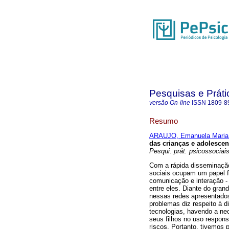
Pesquisas e Práti
versão On-line
ISSN
1809-8
Resumo
ARAUJO, Emanuela Maria
das crianças e adolescen
Pesqui. prát. psicossociai
Com a rápida disseminação
sociais ocupam um papel 
comunicação e interação - 
entre eles. Diante do gra
nessas redes apresentados
problemas diz respeito à 
tecnologias, havendo a ne
seus filhos no uso respon
riscos. Portanto, tivemos 