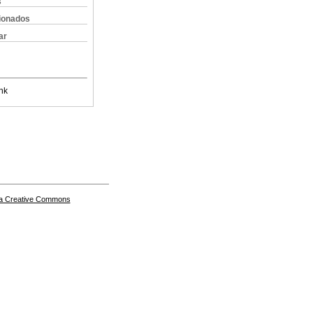
s
cionados
ar
nk
a Creative Commons