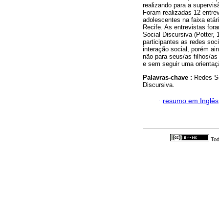
realizando para a supervis
Foram realizadas 12 entre
adolescentes na faixa etá
Recife. As entrevistas for
Social Discursiva (Potter,
participantes as redes so
interação social, porém ai
não para seus/as filhos/a
e sem seguir uma orientaç
Palavras-chave :
Redes So
Discursiva.
·
resumo em Inglês
Tod