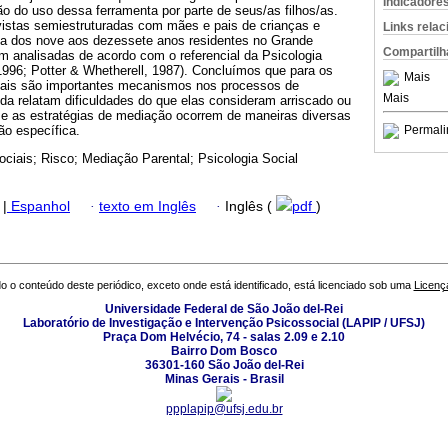
Indicadore
ão do uso dessa ferramenta por parte de seus/as filhos/as.
vistas semiestruturadas com mães e pais de crianças e
Links rela
ria dos nove aos dezessete anos residentes no Grande
Compartilh
am analisadas de acordo com o referencial da Psicologia
 1996; Potter & Whetherell, 1987). Concluímos que para os
Mais
ciais são importantes mecanismos nos processos de
Mais
nda relatam dificuldades do que elas consideram arriscado ou
s e as estratégias de mediação ocorrem de maneiras diversas
ão específica.
Permali
ciais; Risco; Mediação Parental; Psicologia Social
|
Espanhol
·
texto em Inglês
·
Inglês (
pdf
)
o o conteúdo deste periódico, exceto onde está identificado, está licenciado sob uma
Licenç
Universidade Federal de São João del-Rei
Laboratório de Investigação e Intervenção Psicossocial (LAPIP / UFSJ)
Praça Dom Helvécio, 74 - salas 2.09 e 2.10
Bairro Dom Bosco
36301-160 São João del-Rei
Minas Gerais - Brasil
ppplapip@ufsj.edu.br