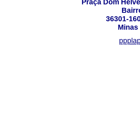
Praça Dom Helvéci
Bair
36301-160
Minas 
ppplap