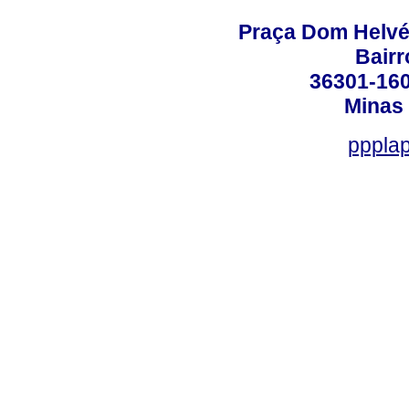
Praça Dom Helvéci
Bair
36301-160
Minas 
ppplap