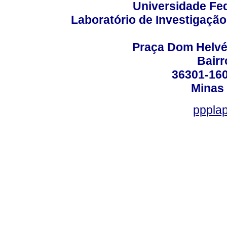
Universidade Fed
Laboratório de Investigação
Praça Dom Helvéci
Bair
36301-160
Minas 
ppplap