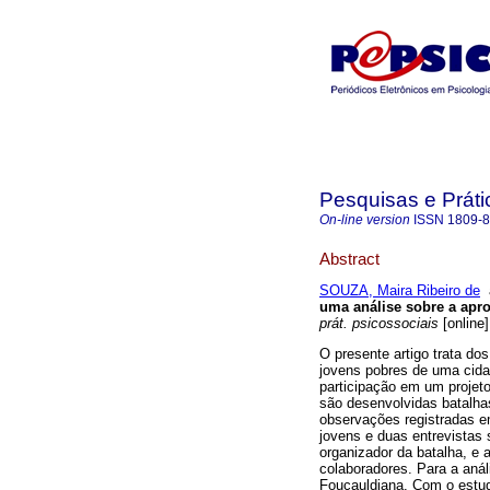
Pesquisas e Práti
On-line version
ISSN
1809-
Abstract
SOUZA, Maira Ribeiro de
uma análise sobre a apr
prát. psicossociais
[online]
O presente artigo trata do
jovens pobres de uma cidad
participação em um projet
são desenvolvidas batalh
observações registradas e
jovens e duas entrevistas 
organizador da batalha, e 
colaboradores. Para a análi
Foucauldiana. Com o estudo