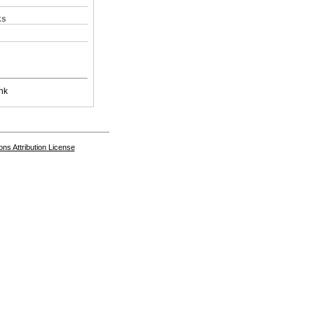
ks
nk
s Attribution License