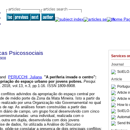
cas Psicossociais
Services 
8908
Journal
SciELO 
and
PERUCCHI, Juliana
.
"A periferia invade o centro"
:
Article
opriação do espaço urbano por jovens pobres
.
Pesqui.
. 2018, vol.13, n.3, pp.1-16. ISSN 1809-8908.
Portugu
Article 
s conflitos advindos da apropriação do espaço central por
e de médio porte da Zona da Mata Mineira. Isto a partir da
Article 
o realizado por uma Organização não Governamental no qual
How to c
as de
rap
. As análises foram construídas a partir das
SciELO 
m diário de campo, um grupo focal desenvolvido com cinco
semiestruturadas: uma individual, realizada com o
Automati
a outra em dupla, desenvolvida com dois jovens
Send thi
se de dados, foi utilizada a Análise do Discurso
, pôde-se constatar a presença de dois principais conflitos: