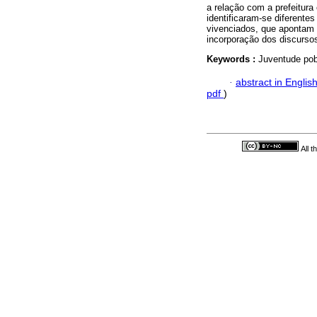
a relação com a prefeitur
identificaram-se diferentes
vivenciados, que apontam t
incorporação dos discurso
Keywords :
Juventude pob
·
abstract in Englis
pdf
)
All 