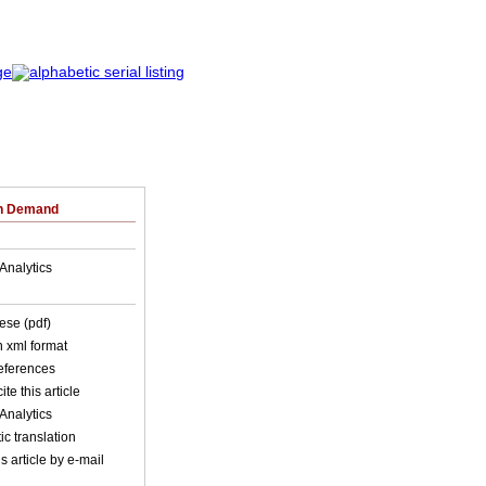
on Demand
Analytics
ese (pdf)
in xml format
references
ite this article
Analytics
c translation
s article by e-mail