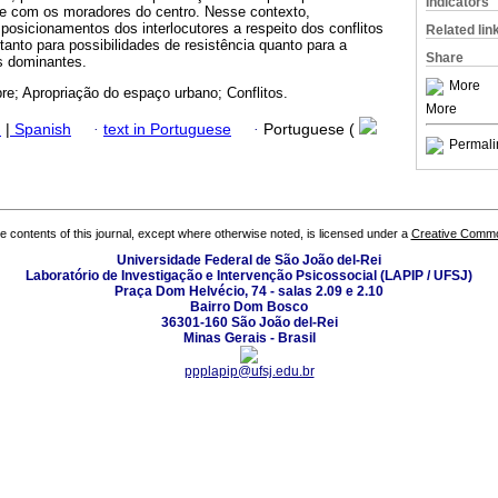
Indicators
a e com os moradores do centro. Nesse contexto,
 posicionamentos dos interlocutores a respeito dos conflitos
Related lin
anto para possibilidades de resistência quanto para a
Share
s dominantes.
More
re; Apropriação do espaço urbano; Conflitos.
More
h
|
Spanish
·
text in Portuguese
·
Portuguese (
Permali
the contents of this journal, except where otherwise noted, is licensed under a
Creative Common
Universidade Federal de São João del-Rei
Laboratório de Investigação e Intervenção Psicossocial (LAPIP / UFSJ)
Praça Dom Helvécio, 74 - salas 2.09 e 2.10
Bairro Dom Bosco
36301-160 São João del-Rei
Minas Gerais - Brasil
ppplapip@ufsj.edu.br