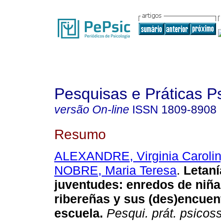
Pesquisas e Práticas P
versão On-line
ISSN
1809-8908
Resumo
ALEXANDRE, Virginia Carolin
NOBRE, Maria Teresa
.
Letaní
juventudes
:
enredos de niñ
ribereñas y sus (des)encuen
escuela
.
Pesqui. prát. psicos