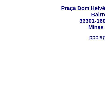
Praça Dom Helvéci
Bair
36301-160
Minas 
ppplap