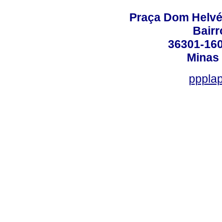
Praça Dom Helvéci
Bair
36301-160
Minas 
ppplap